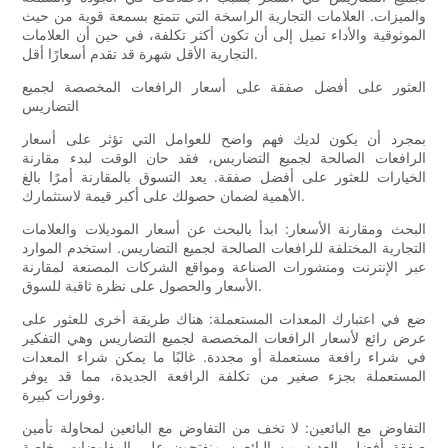
والميزات. العلامات التجارية الراسخة التي تتمتع بسمعة قوية من حيث
الموثوقية والأداء تميل إلى أن تكون أكثر تكلفة، في حين أن العلامات
التجارية الأقل شهرة قد تقدم أسعارًا أقل.
العثور على أفضل صفقة على أسعار الرافعات المخصصة لجميع
التضاريس
بمجرد أن يكون لديك فهم واضح للعوامل التي تؤثر على أسعار
الرافعات الصالحة لجميع التضاريس، فقد حان الوقت لبدء مقارنة
الخيارات للعثور على أفضل صفقة. يعد التسوق بالمقارنة أمرًا بالغ
الأهمية لضمان حصولك على أكبر قيمة لاستثمارك.
البحث ومقارنة الأسعار: ابدأ بالبحث عن أسعار الموديلات والعلامات
التجارية المختلفة للرافعات الصالحة لجميع التضاريس. استخدم الموارد
عبر الإنترنت ومنشورات الصناعة ومواقع الشركات المصنعة لمقارنة
الأسعار والحصول على نظرة ثاقبة للسوق.
ضع في اعتبارك المعدات المستعملة: هناك طريقة أخرى للعثور على
عرض رائع لأسعار الرافعات المخصصة لجميع التضاريس وهي التفكير
في شراء رافعة مستعملة أو مجددة. غالبًا ما يمكن شراء المعدات
المستعملة بجزء صغير من تكلفة الرافعة الجديدة، مما قد يوفر
وفورات كبيرة.
التفاوض مع البائعين: لا تخف من التفاوض مع البائعين لمحاولة تأمين
صفقة أفضل. العديد من البائعين منفتحون على المفاوضات، خاصة