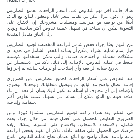
هناك جانب آخر مهم للتفاوض على أسعار الرافعات لجميع التضاريس
وهو أن تكون مرنًا. فكر في تقديم سعر عادل ومعقول للبائع مع التأكد
أيضًا من توافقه مع ميزانيتك ومتطلبات مشروعك. إن الانفتاح على
التسوية يمكن أن يساعد في تسهيل عملية تفاوض أكثر سلاسة ويؤدي
إلى اتفاق متبادل المنفعة.
من المهم أيضًا إجراء فحص شامل للرافعة المخصصة لجميع التضاريس
قبل إتمام عملية الشراء. يمكن أن يساعد الفحص الشامل في تحديد أي
مشكلات محتملة أو احتياجات صيانة، والتي يمكن استخدامها كوسيلة
ضغط في عملية التفاوض. بالإضافة إلى ذلك، تأكد من الاستفسار عن
تاريخ صيانة الرافعة وأي إصلاحات أو ترقيات سابقة تم إجراؤها.
عند التفاوض على أسعار الرافعات لجميع التضاريس، من الضروري
إقامة اتصال واضح مع البائع. قم بتوصيل متطلباتك وتوقعاتك بوضوح،
بالإضافة إلى أي مخاوف أو أسئلة قد تكون لديك بشأن الرافعة. إن بناء
علاقة قوية مع البائع يمكن أن يساعد في تسهيل عملية تفاوض أكثر
شفافية وإنتاجية.
في الختام، يعد شراء رافعة لجميع التضاريس استثمارًا كبيرًا، ومن
الضروري التفاوض للحصول على أفضل قيمة. من خلال إجراء بحث
شامل، والاستعداد للانسحاب، والانفتاح على التسوية، يمكنك زيادة
فرصك في الحصول على صفقة عادلة. تذكر أن تقوم بفحص الرافعة
بدقة وإقامة اتصال واضح مع البائع لضمان نجاح عملية التفاوض. باتباع