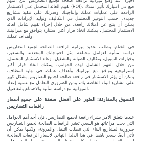
أخيرًا، عند وضع ميزانية لرافعة صالحة لجميع التضاريس، من المهم
تقييم العائد المحتمل على الاستثمار (ROI). ضع في اعتبارك تأثير امتلاك
الرافعة على عمليات عملك وإنتاجيتك وقدرتك على تنفيذ مشاريع
جديدة. احسب التوفير المحتمل في التكاليف وتوليد الإيرادات الذي
يمكن أن ينتج عن امتلاك رافعة. من خلال إجراء تقييم شامل لعائد
الاستثمار المحتمل، يمكنك اتخاذ قرار أكثر استنارة يتوافق مع ميزانيتك
وأهداف عملك.
في الختام، يتطلب تحديد ميزانية الرافعة الصالحة لجميع التضاريس
دراسة متأنية لعوامل مختلفة مثل احتياجاتك المحددة، والتسعير،
وخيارات التمويل، وتكاليف الصيانة والتشغيل، وعائد الاستثمار المحتمل.
من خلال الفهم الشامل لهذه الجوانب، يمكنك اتخاذ قرار أكثر
إستراتيجية يتوافق مع ميزانيتك وأهداف عملك. في نهاية المطاف،
يمكن أن يؤثر الاستثمار في رافعة صالحة لجميع التضاريس بشكل كبير
على مشاريع البناء الخاصة بك، ومن الضروري التعامل مع عملية إعداد
الميزانية مع دراسة متأنية والاهتمام بالتفاصيل.
التسوق بالمقارنة: العثور على أفضل صفقة على جميع أسعار
رافعات التضاريس
عندما يتعلق الأمر بشراء رافعة لجميع التضاريس، فإن أحد أهم العوامل
التي يجب مراعاتها هو السعر. تعتبر الرافعات الصالحة لجميع التضاريس
ضرورية لمشاريع البناء التي تتطلب التنقل والمرونة، ولكنها يمكن أن
تأتي أيضًا بسعر باهظ. في هذا الدليل النهائي لأسعار الرافعات الصالحة
لجميع التضاريس، سنغطي كل ما تحتاج إلى معرفته حول العثور على