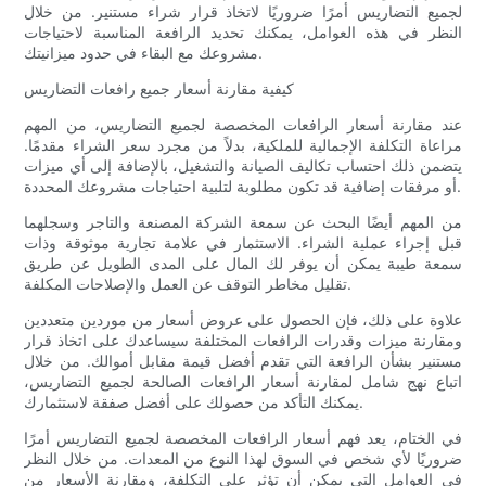
لجميع التضاريس أمرًا ضروريًا لاتخاذ قرار شراء مستنير. من خلال
النظر في هذه العوامل، يمكنك تحديد الرافعة المناسبة لاحتياجات
مشروعك مع البقاء في حدود ميزانيتك.
كيفية مقارنة أسعار جميع رافعات التضاريس
عند مقارنة أسعار الرافعات المخصصة لجميع التضاريس، من المهم
مراعاة التكلفة الإجمالية للملكية، بدلاً من مجرد سعر الشراء مقدمًا.
يتضمن ذلك احتساب تكاليف الصيانة والتشغيل، بالإضافة إلى أي ميزات
أو مرفقات إضافية قد تكون مطلوبة لتلبية احتياجات مشروعك المحددة.
من المهم أيضًا البحث عن سمعة الشركة المصنعة والتاجر وسجلهما
قبل إجراء عملية الشراء. الاستثمار في علامة تجارية موثوقة وذات
سمعة طيبة يمكن أن يوفر لك المال على المدى الطويل عن طريق
تقليل مخاطر التوقف عن العمل والإصلاحات المكلفة.
علاوة على ذلك، فإن الحصول على عروض أسعار من موردين متعددين
ومقارنة ميزات وقدرات الرافعات المختلفة سيساعدك على اتخاذ قرار
مستنير بشأن الرافعة التي تقدم أفضل قيمة مقابل أموالك. من خلال
اتباع نهج شامل لمقارنة أسعار الرافعات الصالحة لجميع التضاريس،
يمكنك التأكد من حصولك على أفضل صفقة لاستثمارك.
في الختام، يعد فهم أسعار الرافعات المخصصة لجميع التضاريس أمرًا
ضروريًا لأي شخص في السوق لهذا النوع من المعدات. من خلال النظر
في العوامل التي يمكن أن تؤثر على التكلفة، ومقارنة الأسعار من