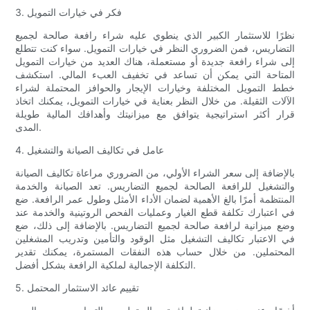
3. فكر في خيارات التمويل
نظرًا للاستثمار الكبير الذي ينطوي عليه شراء رافعة صالحة لجميع
التضاريس، فمن الضروري النظر في خيارات التمويل. سواء كنت تتطلع
إلى شراء رافعة جديدة أو مستعملة، هناك العديد من خيارات التمويل
المتاحة التي يمكن أن تساعد في تخفيف العبء المالي. استكشف
خطط التمويل المختلفة وخيارات الإيجار والحوافز المحتملة لشراء
الآلات الثقيلة. من خلال النظر بعناية في خيارات التمويل، يمكنك اتخاذ
قرار أكثر استراتيجية يتوافق مع ميزانيتك وأهدافك المالية طويلة
المدى.
4. عامل في تكاليف الصيانة والتشغيل
بالإضافة إلى سعر الشراء الأولي، من الضروري مراعاة تكاليف الصيانة
والتشغيل للرافعة الصالحة لجميع التضاريس. تعد الصيانة والخدمة
المنتظمة أمرًا بالغ الأهمية لضمان الأداء الأمثل وطول عمر الرافعة. ضع
في اعتبارك تكلفة قطع الغيار وعمليات الفحص الروتينية والخدمة عند
وضع ميزانية لرافعة صالحة لجميع التضاريس. بالإضافة إلى ذلك، ضع
في الاعتبار تكاليف التشغيل مثل الوقود والتأمين وتدريب المشغلين
المحتملين. من خلال حساب هذه النفقات المستمرة، يمكنك تقدير
التكلفة الإجمالية لملكية الرافعة بشكل أفضل.
5. تقييم عائد الاستثمار المحتمل