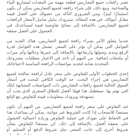
تعتبر رافعات جميع التضاريس قطعة مهمة من المعدات لمشاريع البناء
والصناعية. ومع ذلك، فإن شراء رافعة لجميع التضاريس يمكن أن يكون
استثمارًا كبيرًا، ومن الضروري التأكد من حصولك على أفضل قيمة
مقابل أموالك. في هذه المقالة، سنزودك بدليل شامل لأسعار الرافعات
لجميع التضاريس، بالإضافة إلى نصائح تفاوضية قيمة لمساعدتك في
الحصول على أفضل صفقة.
عندما يتعلق الأمر بشراء رافعة لجميع التضاريس، هناك العديد من
العوامل التي يمكن أن تؤثر على السعر. تشمل هذه العوامل قدرة
الرفع ومدى وصولها وارتفاعها، بالإضافة إلى عمرها وحالتها وأي ميزات
أو ملحقات إضافية. من المهم أن تأخذ في الاعتبار متطلبات مشروعك
المحددة بعناية لتحديد مواصفات الرافعة المناسبة لاحتياجاتك.
إحدى الخطوات الأولى للتفاوض على سعر عادل لرافعة صالحة لجميع
التضاريس هي إجراء البحث. خذ الوقت الكافي للبحث في أسعار
السوق الحالية لجميع رافعات التضاريس ذات المواصفات المشابهة لتلك
التي تهتم بها. سيعطيك هذا فهمًا أفضل للنطاق السعري الذي يجب أن
تستهدفه ويزودك بمعلومات قيمة للتفاوض مع البائع.
عند التفاوض على سعر رافعة لجميع التضاريس، من المهم أن تكون
مستعدًا للانسحاب إذا كانت الشروط غير مواتية. يمكن أن يساعدك هذا
في الحفاظ على نفوذك في عملية التفاوض وزيادة احتمالية الحصول
على صفقة أفضل. بالإضافة إلى ذلك، كن مستعدًا للتفاوض بشأن
شروط أخرى إلى جانب السعر، مثل شروط الدفع أو التسليم أو
خيارات الضمان.