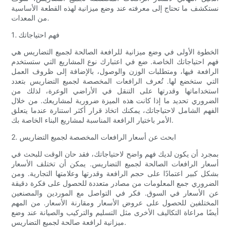
نستكشف ما تحتاج إلى معرفته عند وضع ميزانية لهذه القطعة الأساسية
من المعدات.
1. فهم احتياجاتك
الخطوة الأولى في وضع ميزانية للرافعة الصالحة لجميع التضاريس هي
فهم احتياجاتك الخاصة. ضع في اعتبارك نوع المشاريع التي ستستخدم
الرافعة فيها، ومتطلبات الوزن والوصول، بالإضافة إلى ظروف العمل
التي ستخضع لها. تُعرف الرافعات المخصصة لجميع التضاريس بتعدد
استخداماتها وقدرتها على التنقل في الأراضي الوعرة، لذلك من
الضروري تحديد ما إذا كانت هذه الميزة ضرورية لمشاريعك. من خلال
الفهم الشامل لاحتياجاتك، يمكنك اتخاذ قرار أكثر استنارة عندما يتعلق
الأمر باختيار الرافعة المناسبة لمشاريع البناء الخاصة بك.
2. ابحث عن أسعار الرافعات المخصصة لجميع التضاريس
بمجرد أن يكون لديك فهم واضح لاحتياجاتك، فقد حان الوقت للبحث في
أسعار الرافعات الصالحة لجميع التضاريس. يمكن أن تختلف الأسعار
بشكل كبير اعتمادًا على حجم الرافعة وقدرتها وعلامتها التجارية. ومن
الضروري جمع المعلومات من مصادر متعددة للحصول على فكرة دقيقة
عن الأسعار في السوق. فكر في التواصل مع الموردين والمصنعين
المختلفين للحصول على عروض الأسعار ومقارنة الأسعار. من المهم
أيضًا مراعاة التكاليف الأخرى مثل التسليم والتركيب والصيانة عند وضع
ميزانية لرافعة صالحة لجميع التضاريس.