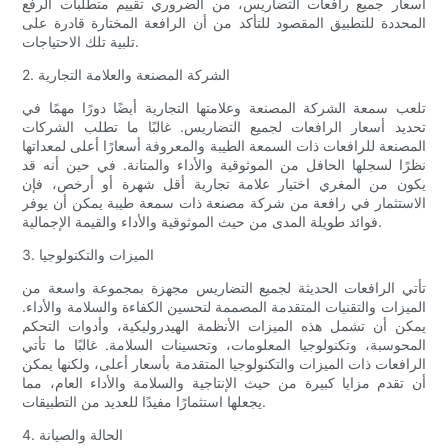
أسعار جميع رافعات التضاريس، من الضروري تقييم متطلبات الرفع
المحددة للتطبيق المقصود للتأكد من أن الرافعة المختارة قادرة على
تلبية تلك الاحتياجات.
2. الشركة المصنعة والعلامة التجارية
تلعب سمعة الشركة المصنعة وعلامتها التجارية أيضًا دورًا مهمًا في
تحديد أسعار الرافعات لجميع التضاريس. غالبًا ما تطلب الشركات
المصنعة للرافعات ذات السمعة الطيبة والمعروفة أسعارًا أعلى لمعداتها
نظرًا لسجلها الحافل من الموثوقية والأداء والمتانة. في حين أنه قد
يكون من المغري اختيار علامة تجارية أقل شهرة أو أرخص، فإن
الاستثمار في رافعة من شركة مصنعة ذات سمعة طيبة يمكن أن يوفر
فوائد طويلة المدى من حيث الموثوقية والأداء والقيمة الإجمالية.
3. الميزات والتكنولوجيا
تأتي الرافعات الحديثة لجميع التضاريس مجهزة بمجموعة واسعة من
الميزات والتقنيات المتقدمة المصممة لتحسين الكفاءة والسلامة والأداء.
يمكن أن تشمل هذه الميزات الأنظمة الهيدروليكية، وأدوات التحكم
المحوسبة، وتكنولوجيا المعلومات، وتحسينات السلامة. غالبًا ما تأتي
الرافعات ذات الميزات والتكنولوجيا المتقدمة بأسعار أعلى، ولكنها يمكن
أن تقدم مزايا كبيرة من حيث الإنتاجية والسلامة والأداء العام، مما
يجعلها استثمارًا مفيدًا للعديد من التطبيقات.
4. الحالة والصيانة