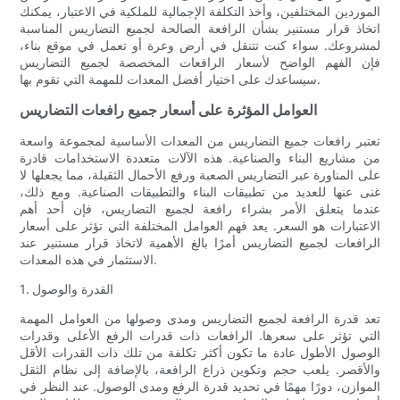
الموردين المختلفين، وأخذ التكلفة الإجمالية للملكية في الاعتبار، يمكنك
اتخاذ قرار مستنير بشأن الرافعة الصالحة لجميع التضاريس المناسبة
لمشروعك. سواء كنت تتنقل في أرض وعرة أو تعمل في موقع بناء،
فإن الفهم الواضح لأسعار الرافعات المخصصة لجميع التضاريس
سيساعدك على اختيار أفضل المعدات للمهمة التي تقوم بها.
العوامل المؤثرة على أسعار جميع رافعات التضاريس
تعتبر رافعات جميع التضاريس من المعدات الأساسية لمجموعة واسعة
من مشاريع البناء والصناعية. هذه الآلات متعددة الاستخدامات قادرة
على المناورة عبر التضاريس الصعبة ورفع الأحمال الثقيلة، مما يجعلها لا
غنى عنها للعديد من تطبيقات البناء والتطبيقات الصناعية. ومع ذلك،
عندما يتعلق الأمر بشراء رافعة لجميع التضاريس، فإن أحد أهم
الاعتبارات هو السعر. يعد فهم العوامل المختلفة التي تؤثر على أسعار
الرافعات لجميع التضاريس أمرًا بالغ الأهمية لاتخاذ قرار مستنير عند
الاستثمار في هذه المعدات.
1. القدرة والوصول
تعد قدرة الرافعة لجميع التضاريس ومدى وصولها من العوامل المهمة
التي تؤثر على سعرها. الرافعات ذات قدرات الرفع الأعلى وقدرات
الوصول الأطول عادة ما تكون أكثر تكلفة من تلك ذات القدرات الأقل
والأقصر. يلعب حجم وتكوين ذراع الرافعة، بالإضافة إلى نظام الثقل
الموازن، دورًا مهمًا في تحديد قدرة الرفع ومدى الوصول. عند النظر في