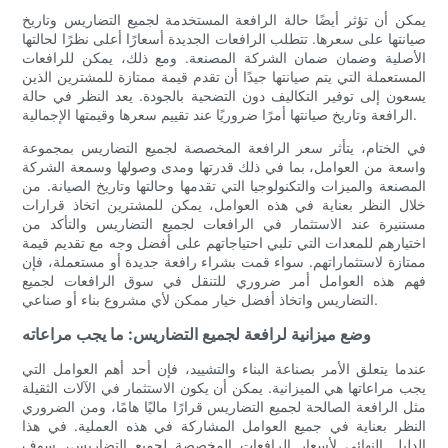
يمكن أن تؤثر أيضًا حالة الرافعة المستخدمة لجميع التضاريس وتاريخ
صيانتها على سعرها. تتطلب الرافعات الجديدة أسعارًا أعلى نظرًا لحالتها
الأصلية وضمان ضمان الشركة المصنعة. ومع ذلك، يمكن للرافعات
المستعملة التي يتم صيانتها جيدًا أن تقدم قيمة ممتازة للمشترين الذين
يسعون إلى توفير التكاليف دون التضحية بالجودة. يعد النظر في حالة
الرافعة وتاريخ صيانتها أمرًا ضروريًا عند تقييم سعرها وقيمتها الإجمالية.
في الختام، يتأثر سعر الرافعة المخصصة لجميع التضاريس بمجموعة
واسعة من العوامل، بما في ذلك قدرتها ومدى وصولها وسمعة الشركة
المصنعة والميزات والتكنولوجيا التي تقدمها وحالتها وتاريخ الصيانة. من
خلال النظر بعناية في هذه العوامل، يمكن للمشترين اتخاذ قرارات
مستنيرة عند الاستثمار في الرافعات لجميع التضاريس والتأكد من
اختيارهم للمعدات التي تلبي احتياجاتهم على أفضل وجه مع تقديم قيمة
ممتازة لاستثماراتهم. سواء قمت بشراء رافعة جديدة أو مستعملة، فإن
فهم هذه العوامل أمر ضروري للتنقل في سوق الرافعات لجميع
التضاريس واتخاذ أفضل خيار ممكن لأي مشروع بناء أو صناعي.
وضع ميزانية لرافعة لجميع التضاريس: ما يجب مراعاته
عندما يتعلق الأمر بصناعة البناء والتشييد، فإن أحد أهم العوامل التي
يجب مراعاتها هي الميزانية. يمكن أن يكون الاستثمار في الآلات الثقيلة
مثل الرافعة الصالحة لجميع التضاريس قرارًا ماليًا هامًا، ومن الضروري
النظر بعناية في جميع العوامل المشاركة في هذه العملية. في هذا
الدليل النهائي لأسعار الرافعات المخصصة لجميع التضاريس، سوف