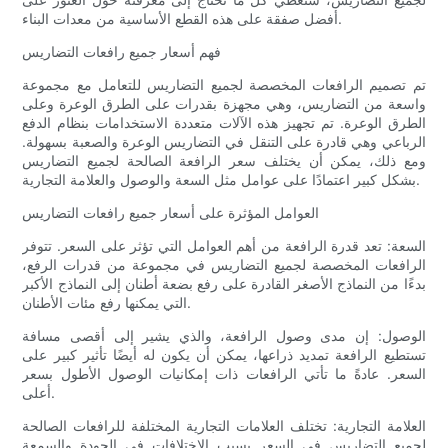
أفضل صفقة على هذه القطع الأساسية من معدات البناء.
فهم أسعار جميع رافعات التضاريس
تم تصميم الرافعات المخصصة لجميع التضاريس للتعامل مع مجموعة
واسعة من التضاريس، وهي مجهزة بقدرات على الطرق الوعرة وعلى
الطرق الوعرة. تم تجهيز هذه الآلات متعددة الاستخدامات بنظام الدفع
الرباعي وهي قادرة على التنقل في التضاريس الوعرة والصعبة بسهولة.
ومع ذلك، يمكن أن يختلف سعر الرافعة الصالحة لجميع التضاريس
بشكل كبير اعتمادًا على عوامل مثل السعة والوصول والعلامة التجارية.
العوامل المؤثرة على أسعار جميع رافعات التضاريس
السعة: تعد قدرة الرافعة من أهم العوامل التي تؤثر على السعر. تتوفر
الرافعات المخصصة لجميع التضاريس في مجموعة من قدرات الرفع،
بدءًا من النماذج الأصغر القادرة على رفع بضعة أطنان إلى النماذج الأكبر
التي يمكنها رفع مئات الأطنان.
الوصول: إن مدى وصول الرافعة، والذي يشير إلى أقصى مسافة
تستطيع الرافعة تمديد ذراعها، يمكن أن يكون له أيضًا تأثير كبير على
السعر. عادةً ما تأتي الرافعات ذات إمكانيات الوصول الأطول بسعر
أعلى.
العلامة التجارية: تختلف العلامات التجارية المختلفة للرافعات الصالحة
لجميع التضاريس في السعر بسبب الاختلافات في الجودة والسمعة