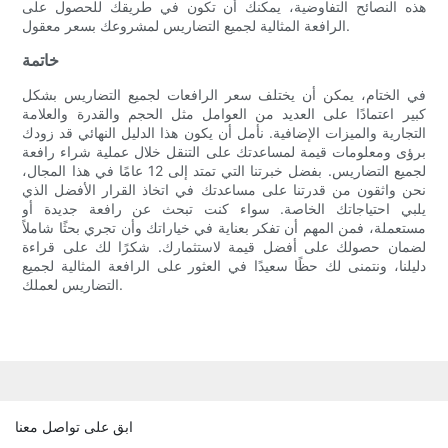
هذه النصائح التفاوضية، يمكنك أن تكون في طريقك للحصول على
الرافعة المثالية لجميع التضاريس لمشروعك بسعر معقول.
خاتمة
في الختام، يمكن أن يختلف سعر الرافعات لجميع التضاريس بشكل
كبير اعتمادًا على العديد من العوامل مثل الحجم والقدرة والعلامة
التجارية والميزات الإضافية. نأمل أن يكون هذا الدليل النهائي قد زودك
برؤى ومعلومات قيمة لمساعدتك على التنقل خلال عملية شراء رافعة
لجميع التضاريس. بفضل خبرتنا التي تمتد إلى 12 عامًا في هذا المجال،
نحن واثقون من قدرتنا على مساعدتك في اتخاذ القرار الأفضل الذي
يلبي احتياجاتك الخاصة. سواء كنت تبحث عن رافعة جديدة أو
مستعملة، فمن المهم أن تفكر بعناية في خياراتك وأن تجري بحثًا شاملاً
لضمان حصولك على أفضل قيمة لاستثمارك. شكرًا لك على قراءة
دليلنا، ونتمنى لك حظًا سعيدًا في العثور على الرافعة المثالية لجميع
التضاريس لعملك.
ابق على تواصل معنا