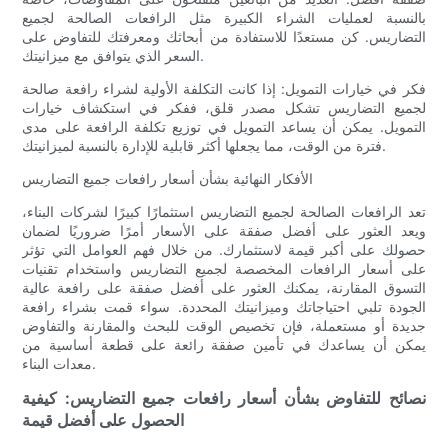
بالنسبة لعمليات الشراء الكبيرة مثل الرافعات الصالحة لجميع
التضاريس. كن مستعدًا للاستفادة من أبحاثك ومعرفتك للتفاوض على
السعر الذي يتوافق مع ميزانيتك.
فكر في خيارات التمويل: إذا كانت التكلفة الأولية لشراء رافعة صالحة
لجميع التضاريس تشكل مصدر قلق، ففكر في استكشاف خيارات
التمويل. يمكن أن يساعد التمويل في توزيع تكلفة الرافعة على مدى
فترة من الوقت، مما يجعلها أكثر قابلية للإدارة بالنسبة لميزانيتك.
الأفكار النهائية بشأن أسعار رافعات جميع التضاريس
تعد الرافعات الصالحة لجميع التضاريس استثمارًا كبيرًا لشركات البناء،
ويعد العثور على أفضل صفقة على الأسعار أمرًا ضروريًا لضمان
حصولك على أكبر قيمة لاستثمارك. من خلال فهم العوامل التي تؤثر
على أسعار الرافعات المخصصة لجميع التضاريس واستخدام تقنيات
التسوق المقارنة، يمكنك العثور على أفضل صفقة على رافعة عالية
الجودة تلبي احتياجاتك وميزانيتك المحددة. سواء قمت بشراء رافعة
جديدة أو مستعملة، فإن تخصيص الوقت للبحث والمقارنة والتفاوض
يمكن أن يساعدك في تأمين صفقة رائعة على قطعة أساسية من
معدات البناء.
نصائح للتفاوض بشأن أسعار رافعات جميع التضاريس: كيفية
الحصول على أفضل قيمة