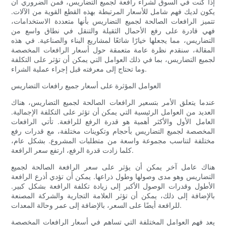
إذا كنت في السوق لشراء رافعة لجميع التضاريس، فمن الضروري أن
يكون لديك فهم شامل للأسعار المرتبطة بهذه القطع القوية من الآلات.
تتميز الرافعات الصالحة لجميع التضاريس بأنها متعددة الاستخدامات،
فهي قادرة على رفع الأحمال الثقيلة والتنقل في نطاق واسع من
التضاريس، مما يجعلها خيارًا شائعًا لمشاريع البناء والصناعية. في هذه
المقالة، سنقدم نظرة عامة متعمقة حول أسعار الرافعات المخصصة
لجميع التضاريس، بما في ذلك العوامل التي يمكن أن تؤثر على التكلفة
وما تحتاج إلى معرفته قبل إجراء عملية الشراء.
العوامل المؤثرة على أسعار جميع رافعات التضاريس
عندما يتعلق الأمر بتسعير الرافعات الصالحة لجميع التضاريس، هناك
العديد من العوامل الرئيسية التي يمكن أن تؤثر على التكلفة الإجمالية.
العامل الأول والأكثر أهمية هو قدرة الرفع للرافعة. تأتي الرافعات
المخصصة لجميع التضاريس بأحجام وتكوينات مختلفة، مع قدرات رفع
مختلفة لتناسب مجموعة واسعة من متطلبات المشروع. بشكل عام،
كلما زادت قدرة الرفع، ارتفع سعر الرافعة.
هناك عامل آخر يمكن أن يؤثر على سعر الرافعة الصالحة لجميع
التضاريس وهو مدى وصولها وطول ذراعها. يمكن أن تؤدي أذرع الرافعة
الأطول وقدرات الوصول الأكبر إلى زيادة تكلفة الرافعة بشكل كبير.
بالإضافة إلى ذلك، يمكن أن تؤثر العلامة التجارية والشركة المصنعة
للرافعة أيضًا على السعر، بالإضافة إلى عمر وحالة المعدات.
يعد فهم العوامل المختلفة التي تساهم في أسعار الرافعات المخصصة