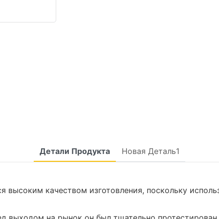
Детали Продукта
Новая Деталь1
ся высоким качеством изготовления, поскольку испол
ред выходом на рынок он был тщательно протестирован