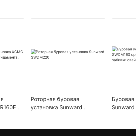
ая
Роторная буровая
Буровая 
XR160E
установка Sunward
Sunward
SWDM220
среднего
забивки 