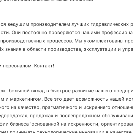
тся ведущим производителем лучших гидравлических 
ости. Они постоянно проверяются нашими профессион
производственных процессов. Мы укомплектованы про
Их знания в области производства, эксплуатации и уп
 персоналом. Контакт!
осит большой вклад в быстрое развитие нашего предпр
м и маркетингом. Все это дает возможность нашей ко
ого на качество, прагматичного и искреннего отношен
редпродажах, продажах и послепродажном обслуживани
 бизнеса 'основанной на искренности, ориентированн
будем принимать технологические инновации в качеств