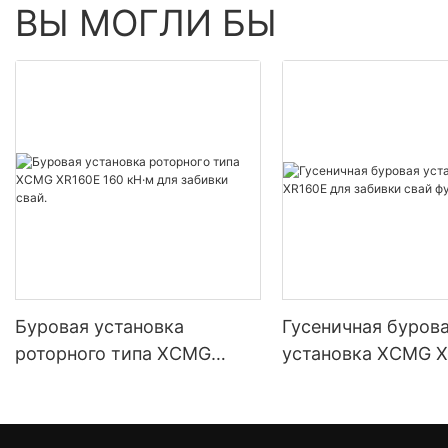
ВЫ МОГЛИ БЫ
Буровая установка
Гусеничная буров
роторного типа XCMG
установка XCMG 
XR160E 160 кН·м для
для забивки свай
забивки свай.
фундамента.