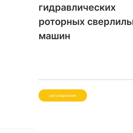
гидравлических
роторных сверлил
машин
расследование