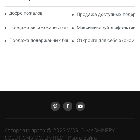
добро пожаловать в мир машин
Продажа доступных подержа
Продажа высококачественных мостовых кранов б/у: найди
Максимизируйте эффективнос
Продажа подержанных башенных кранов по доступной цене
Откройте для себя экономи
Авторские права © 2023 WORLD MACHINERY
SOLUTIONS CO.,LIMITED |
Карта сайта