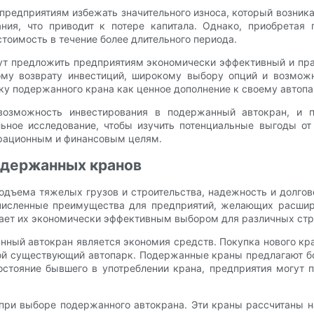
предприятиям избежать значительного износа, который возника
ния, что приводит к потере капитала. Однако, приобретая
тоимость в течение более длительного периода.
ут предложить предприятиям экономически эффективный и пра
ому возврату инвестиций, широкому выбору опций и возможн
ку подержанного крана как ценное дополнение к своему автопа
озможность инвестирования в подержанный автокран, и п
ьное исследование, чтобы изучить потенциальные выгоды от
ерационным и финансовым целям.
одержанных кранов
подъема тяжелых грузов и строительства, надежность и долг
исленные преимущества для предприятий, желающих расширит
елает их экономически эффективным выбором для различных ст
ый автокран является экономия средств. Покупка нового кра
вой существующий автопарк. Подержанные краны предлагают б
остояние бывшего в употреблении крана, предприятия могут
и выборе подержанного автокрана. Эти краны рассчитаны н