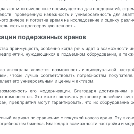
длагают многочисленные преимущества для предприятий, стре
едств, проверенную надежность и универсальность для адап
ого дилера и потратив время на исследование и оценку разл
тельность и долгосрочную ценность.
зации подержанных кранов
тво преимуществ, особенно когда речь идет о возможности 
редприятий, нуждающихся в подъемном оборудовании, а также
о автокрана является возможность индивидуальной настро
м, чтобы лучше соответствовать потребностям покупателя
делает его универсальным и ценным активом.
возможность его модернизации. Благодаря достижениям в
х компонентов. Это может включать установку новейших сист
, предприятия могут гарантировать, что их оборудование о
пный вариант по сравнению с покупкой нового крана. Эту эко
потребностям бизнеса. Благодаря возможности настройки и мод