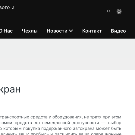
вого и
О Нас
Чехлы
Новости
Контакт
Видео
кран
транспортных средств и оборудования, не тратя при этом
ономии средств до немедленной доступности — выбор
по которым покупка подержанного автокрана может быть
увеличить вашу прибыль и расширить ваши операционные