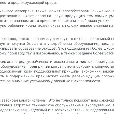
анести вред окружающей среде.
анного автокрана также может способствовать снижению вы
щественно снижают спрос на новую продукцию, тем самым уме
жет в конечном итоге привести к снижению выбросов углекисло
 употреблении крана может оказать положительное влияние на
 также поддержать экономику замкнутого цикла — системный п
вуя в покупке бывшего в употреблении оборудования, предпр
зировать образование отходов. Это поддерживает более широ
ому производству и потреблению, а также создание более усто
едлагают ряд устойчивых и экологически чистых преимущес
борудование, предприятия могут помочь сократить количество 
 подержанный кран поддерживают принципы экономики замкну
ать в подержанный кран может иметь далеко идущие положит
етное внимание устойчивому развитию и экологичности.
автокран многочисленны. Это не только поможет вам сэконом
жения затрат на техническое обслуживание и эксплуатацию. 
предоставим вам надежный и высококачественный подержанный