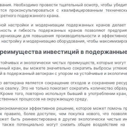
вания. Необходимо провести тщательный осмотр, чтобы убедит
тся проконсультироваться с квалифицированным техническ
кретного подержанного крана.
ной настройки и модернизации подержанных кранов делает
ность и гибкость подержанных кранов позволяют предприя
ернизации для повышения производительности и эффективност
 настройку и модернизацию оборудования, чтобы максимизирова
преимущества инвестиций в подержанны
ойчивых и экологически чистых преимуществ, которые могут о
ый кран, вы можете значительно сократить выбросы углекисл
й в подержанный автокран с упором на устойчивые и экологиче
 автокрана является сокращение отходов и сохранение ресу
а свалку. Это не только помогает сократить количество образ
 Кроме того, повторно используя бывший в употреблении кран
дственных процессов на окружающую среду.
 экономически эффективное решение, которое может помочь пр
к правило, более доступен, чем покупка нового, что позвол
может быть реинвестирована в другие экологически чистые и
ия также потенциально могут снизить общее воздействие н