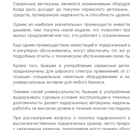
Сервисные автокраны являются незаменимым оборудова
Когда дело доходит до покупки сервисного автокран
средств, проверенную надежность и способность удовле
Одним из наиболее значительных преимуществ инвести
дешевле, чем покупка новой модели, что позволяет пр
малых предприятий или тех, кто работает с ограниченны
Еще одним преимуществом инвестиций в подержанный ав
и регулярно обслуживались, могут обеспечить тот же 
подробные отчеты о техническом обслуживании своих быв
Кроме того, бывшие в употреблении сервисные авток
предназначены для широкого спектра применений: от 
оснащен специальным навесным оборудованием и акс
универсальным активом для любого бизнеса.
Помимо своей универсальности, бывшие в употреблени
выдерживать суровые условия эксплуатации в тяжелых 
долговечность делает подержанные автокраны надежным
работать на высоком уровне в течение многих последующ
При рассмотрении вопроса о покупке подержанного 
высококачественных подержанных кранов, часто предост
с уважаемым дилером, предприятия могут принять обос