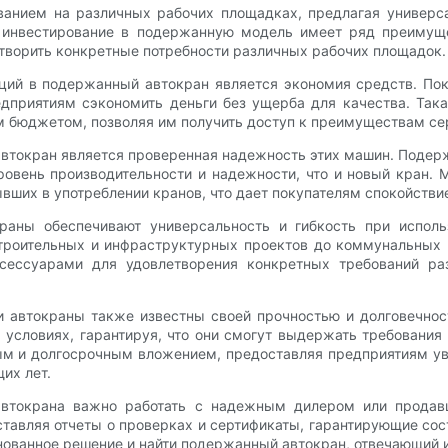
нием на различных рабочих площадках, предлагая универсаль
а, инвестирование в подержанную модель имеет ряд преиму
творить конкретные потребности различных рабочих площадок.
ций в подержанный автокран является экономия средств. Пок
едприятиям сэкономить деньги без ущерба для качества. Та
м бюджетом, позволяя им получить доступ к преимуществам серв
токран является проверенная надежность этих машин. Подер
уровень производительности и надежности, что и новый кран.
ших в употреблении кранов, что дает покупателям спокойствие
раны обеспечивают универсальность и гибкость при испол
строительных и инфраструктурных проектов до коммунальных
ессуарами для удовлетворения конкретных требований ра
и автокраны также известны своей прочностью и долговечнос
условиях, гарантируя, что они смогут выдержать требования
 и долгосрочным вложением, предоставляя предприятиям уве
их лет.
автокрана важно работать с надежным дилером или прода
авляя отчеты о проверках и сертификаты, гарантирующие сос
нованное решение и найти подержанный автокран, отвечающий 